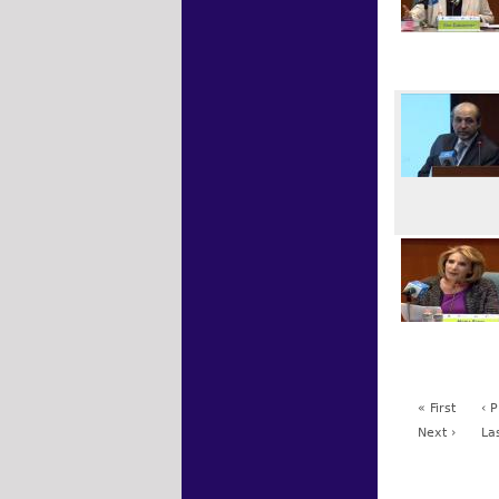
« First
‹ 
Next ›
La