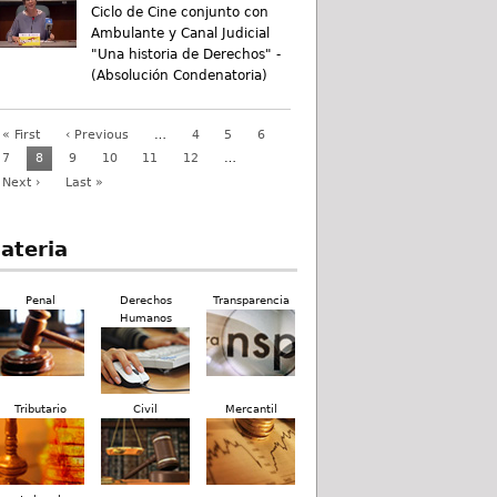
Ciclo de Cine conjunto con
Ambulante y Canal Judicial
"Una historia de Derechos" -
(Absolución Condenatoria)
« First
‹ Previous
…
4
5
6
7
8
9
10
11
12
…
Next ›
Last »
ateria
Penal
Derechos
Transparencia
Humanos
Tributario
Civil
Mercantil