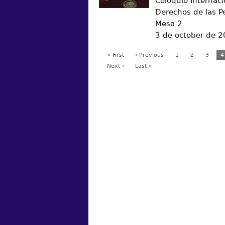
Coloquio Internaci
Derechos de las P
Mesa 2
3 de october de 
« First
‹ Previous
1
2
3
4
Next ›
Last »