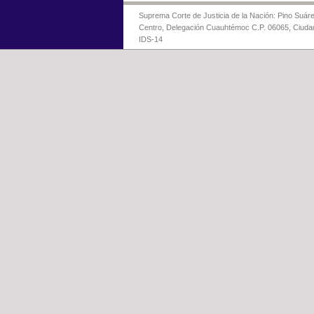
Suprema Corte de Justicia de la Nación: Pino Suáre
Centro, Delegación Cuauhtémoc C.P. 06065, Ciuda
IDS-14