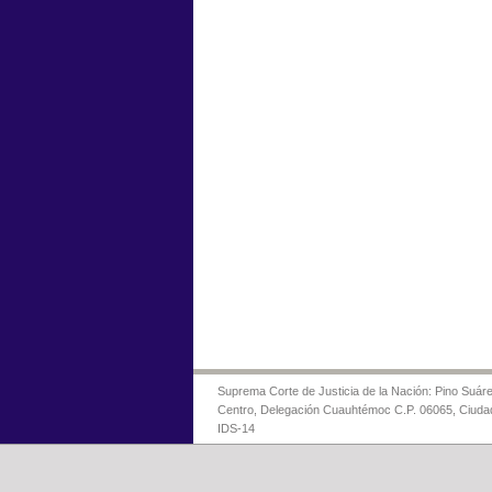
Suprema Corte de Justicia de la Nación: Pino Suáre
Centro, Delegación Cuauhtémoc C.P. 06065, Ciuda
IDS-14