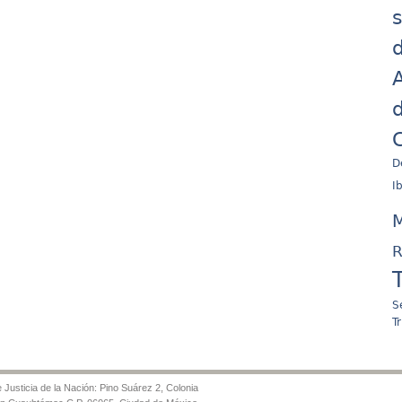
d
A
d
C
D
I
M
R
S
T
Justicia de la Nación: Pino Suárez 2, Colonia