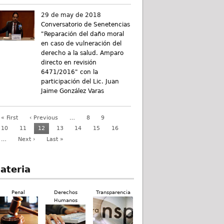
29 de may de 2018
Conversatorio de Senetencias
"Reparación del daño moral
en caso de vulneración del
derecho a la salud. Amparo
directo en revisión
6471/2016" con la
participación del Lic. Juan
Jaime González Varas
« First
‹ Previous
…
8
9
10
11
12
13
14
15
16
…
Next ›
Last »
ateria
Penal
Derechos
Transparencia
Humanos