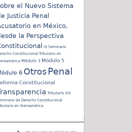
sobre el Nuevo Sistema
e Justicia Penal
cusatorio en México,
esde la Perspectiva
onstitucional
IX Seminario
erecho Constitucional Tributario en
Módulo 5
Módulo 3
beroamérica
Penal
Otros
ódulo 6
eforma Constitucional
Transparencia
Tributario
VIII
eminario de Derecho Constitucional
ributario en Iberoamérica