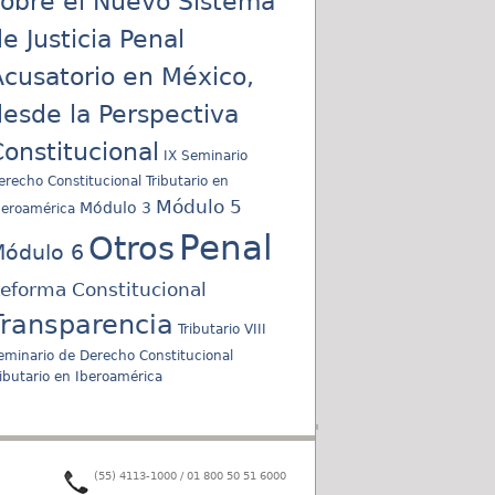
sobre el Nuevo Sistema
e Justicia Penal
cusatorio en México,
esde la Perspectiva
onstitucional
IX Seminario
erecho Constitucional Tributario en
Módulo 5
Módulo 3
beroamérica
Penal
Otros
ódulo 6
eforma Constitucional
Transparencia
Tributario
VIII
eminario de Derecho Constitucional
ributario en Iberoamérica
(55) 4113-1000 / 01 800 50 51 6000