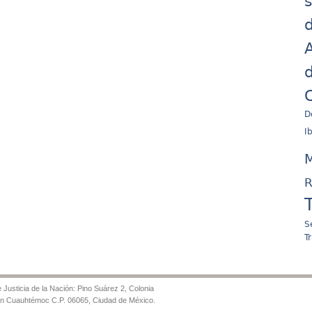
d
A
d
C
D
I
M
R
S
T
Justicia de la Nación: Pino Suárez 2, Colonia
ón Cuauhtémoc C.P. 06065, Ciudad de México.