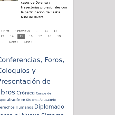
casos de Defensa y
trayectorias profesionales con
la participación de Saskia
Niño de Rivera
« First
‹ Previous
…
11
12
13
14
15
16
17
18
19
…
Next ›
Last »
Conferencias, Foros,
Coloquios y
Presentación de
libros
Crónica
Cursos de
specialización en Sistema Acusatorio
Diplomado
erechos Humanos