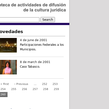
ovedades
4 de june de 2001
Participaciones Federales a los
Municipios.
8 de march de 2001
Caso Tabasco.
« First
‹ Previous
…
252
253
254
255
256
257
258
259
260