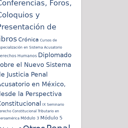
Conferencias, Foros,
Coloquios y
Presentación de
libros
Crónica
Cursos de
specialización en Sistema Acusatorio
Diplomado
erechos Humanos
sobre el Nuevo Sistema
e Justicia Penal
cusatorio en México,
esde la Perspectiva
onstitucional
IX Seminario
erecho Constitucional Tributario en
Módulo 5
Módulo 3
beroamérica