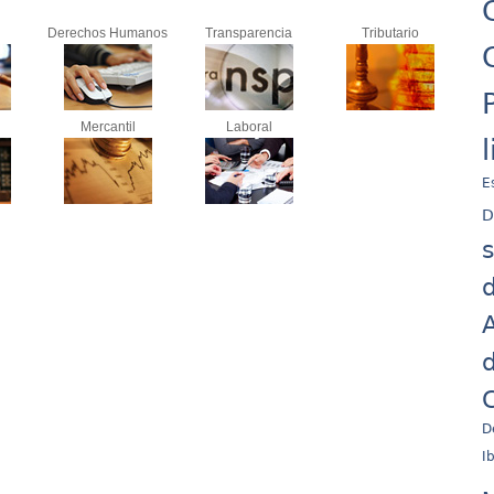
Derechos Humanos
Transparencia
Tributario
Mercantil
Laboral
E
D
d
A
d
C
D
I