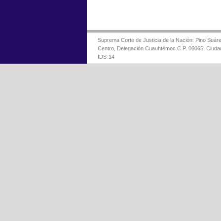
Suprema Corte de Justicia de la Nación: Pino Suáre
Centro, Delegación Cuauhtémoc C.P. 06065, Ciuda
IDS-14