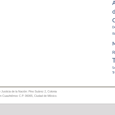
A
d
C
D
I
M
R
S
T
Justicia de la Nación: Pino Suárez 2, Colonia
ón Cuauhtémoc C.P. 06065, Ciudad de México.