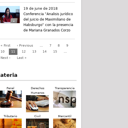
19 de june de 2018
Conferencia "Analisis jurídico
del juicio de Maximiliano de
Habsburgo" con la presencia
de Mariana Granados Corzo
« First
‹ Previous
…
7
8
9
10
11
12
13
14
15
…
Next ›
Last »
ateria
Penal
Derechos
Transparencia
Humanos
Tributario
Civil
Mercantil