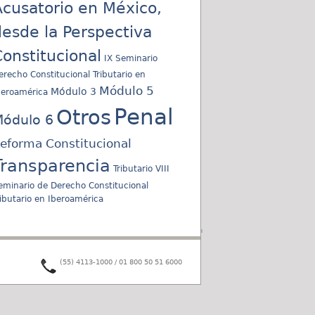
cusatorio en México,
esde la Perspectiva
onstitucional
IX Seminario
erecho Constitucional Tributario en
Módulo 5
Módulo 3
beroamérica
Penal
Otros
ódulo 6
eforma Constitucional
Transparencia
Tributario
VIII
eminario de Derecho Constitucional
ributario en Iberoamérica
(55) 4113-1000 / 01 800 50 51 6000