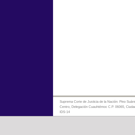
Suprema Corte de Justicia de la Nación: Pino Suáre
Centro, Delegación Cuauhtémoc C.P. 06065, Ciuda
IDS-14