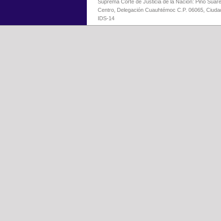
Suprema Corte de Justicia de la Nación: Pino Suáre
Centro, Delegación Cuauhtémoc C.P. 06065, Ciuda
IDS-14