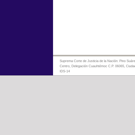
Suprema Corte de Justicia de la Nación: Pino Suáre
Centro, Delegación Cuauhtémoc C.P. 06065, Ciuda
IDS-14