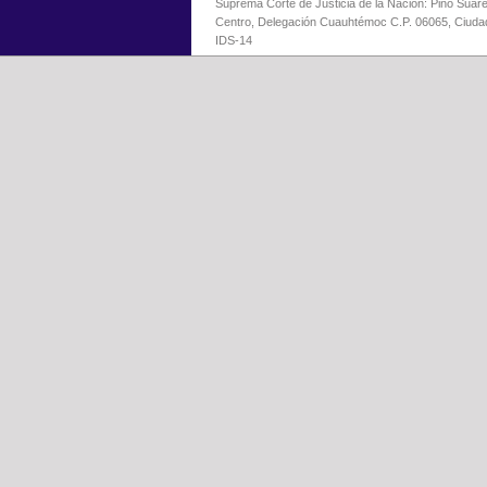
Suprema Corte de Justicia de la Nación: Pino Suáre
Centro, Delegación Cuauhtémoc C.P. 06065, Ciuda
IDS-14