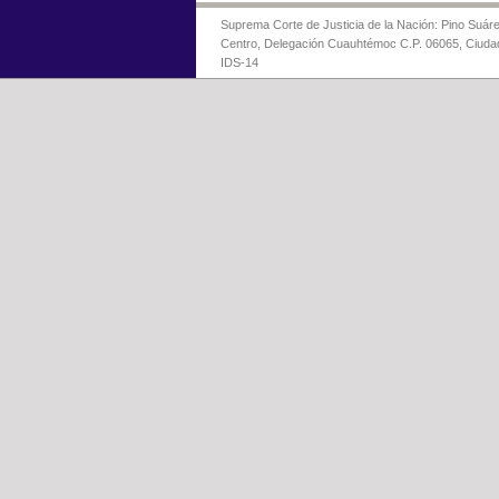
Suprema Corte de Justicia de la Nación: Pino Suáre
Centro, Delegación Cuauhtémoc C.P. 06065, Ciuda
IDS-14