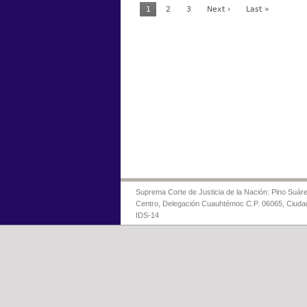
1
2
3
Next ›
Last »
Suprema Corte de Justicia de la Nación: Pino Suáre
Centro, Delegación Cuauhtémoc C.P. 06065, Ciuda
IDS-14