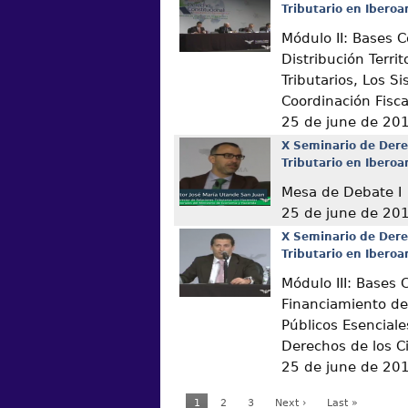
Tributario en Ibero
Módulo II: Bases C
Distribución Territ
Tributarios, Los S
Coordinación Fisca
25 de june de 20
X Seminario de Dere
Tributario en Ibero
Mesa de Debate I
25 de june de 20
X Seminario de Dere
Tributario en Ibero
Módulo III: Bases 
Financiamiento de 
Públicos Esenciale
Derechos de los 
25 de june de 20
1
2
3
Next ›
Last »