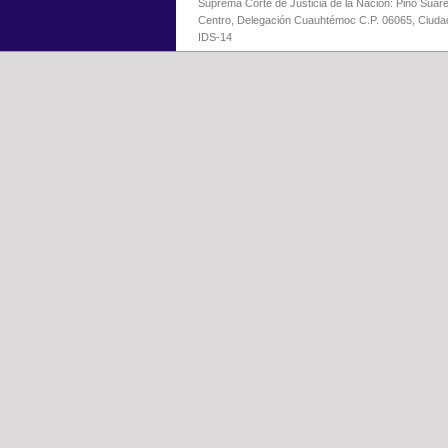
Suprema Corte de Justicia de la Nación: Pino Suáre
Centro, Delegación Cuauhtémoc C.P. 06065, Ciuda
IDS-14