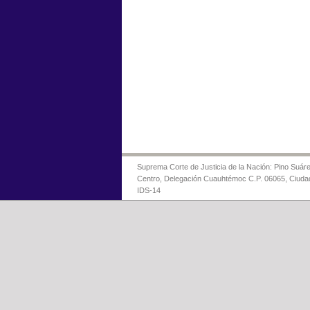
Suprema Corte de Justicia de la Nación: Pino Suáre
Centro, Delegación Cuauhtémoc C.P. 06065, Ciuda
IDS-14