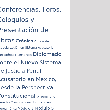
Conferencias, Foros,
Coloquios y
Presentación de
libros
Crónica
Cursos de
specialización en Sistema Acusatorio
Diplomado
erechos Humanos
sobre el Nuevo Sistema
e Justicia Penal
cusatorio en México,
esde la Perspectiva
onstitucional
IX Seminario
erecho Constitucional Tributario en
Módulo 5
Módulo 3
beroamérica