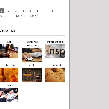
1
2
3
4
5
6
7
8
9
…
Next ›
Last »
ateria
Penal
Derechos
Transparencia
Humanos
Tributario
Civil
Mercantil
Laboral