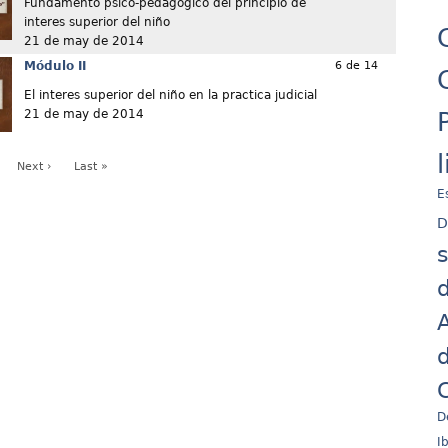
Fundamento psico-pedagógico del principio de
interes superior del niño
21 de may de 2014
Módulo II
6 de 14
El interes superior del niño en la practica judicial
21 de may de 2014
Next ›
Last »
E
D
d
A
d
C
D
I