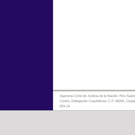
Suprema Corte de Justicia de la Nación: Pino Suáre
Centro, Delegación Cuauhtémoc C.P. 06065, Ciuda
IDS-14