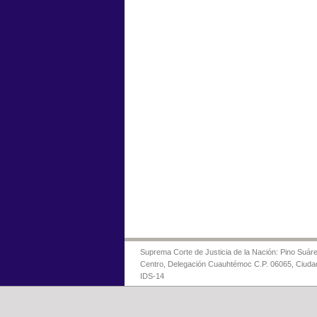
Suprema Corte de Justicia de la Nación: Pino Suáre
Centro, Delegación Cuauhtémoc C.P. 06065, Ciuda
IDS-14