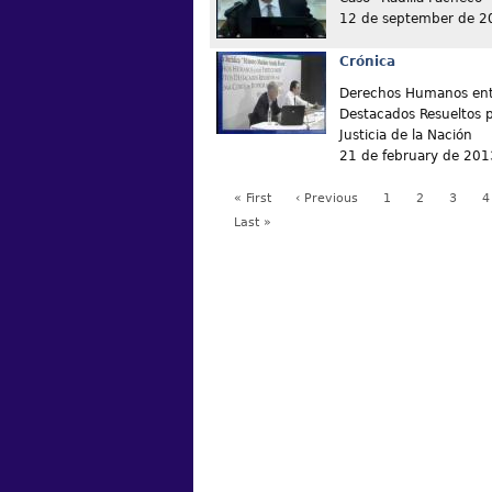
12 de september de 2
Crónica
Derechos Humanos entr
Destacados Resueltos 
Justicia de la Nación
21 de february de 201
« First
‹ Previous
1
2
3
4
Last »