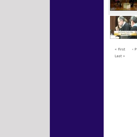
« First
‹ 
Last »