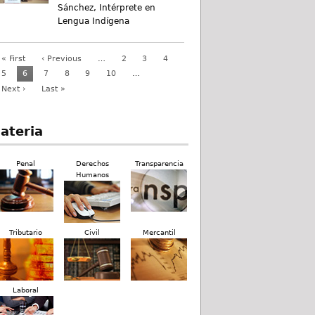
Sánchez, Intérprete en
Lengua Indígena
« First
‹ Previous
…
2
3
4
5
6
7
8
9
10
…
Next ›
Last »
ateria
Penal
Derechos
Transparencia
Humanos
Tributario
Civil
Mercantil
Laboral