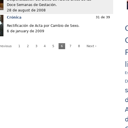
Doce Semanas de Gestación.
28 de august de 2008
Crónica
31 de 39
Rectificación de Acta por Cambio de Sexo.
6 de january de 2009
Previous
1
2
3
4
5
6
7
8
Next ›
E
D
d
A
d