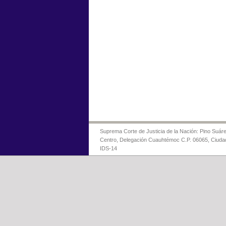
Suprema Corte de Justicia de la Nación: Pino Suáre
Centro, Delegación Cuauhtémoc C.P. 06065, Ciuda
IDS-14