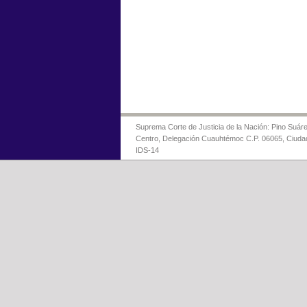
Suprema Corte de Justicia de la Nación: Pino Suáre
Centro, Delegación Cuauhtémoc C.P. 06065, Ciuda
IDS-14