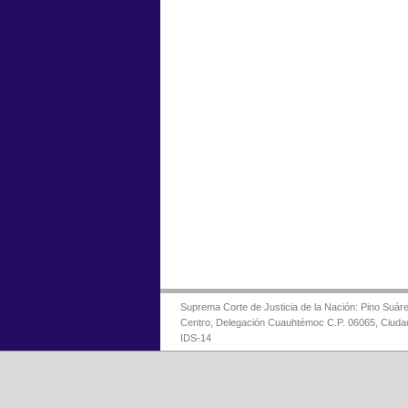
Suprema Corte de Justicia de la Nación: Pino Suáre
Centro, Delegación Cuauhtémoc C.P. 06065, Ciuda
IDS-14