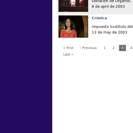
Donación de Órganos.
8 de april de 2003
Crónica
Impuesto Sustituto del 
13 de may de 2003
« First
‹ Previous
1
2
3
4
Last »