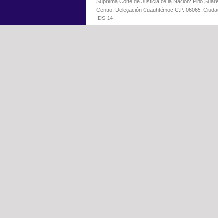
Suprema Corte de Justicia de la Nación: Pino Suáre
Centro, Delegación Cuauhtémoc C.P. 06065, Ciuda
IDS-14