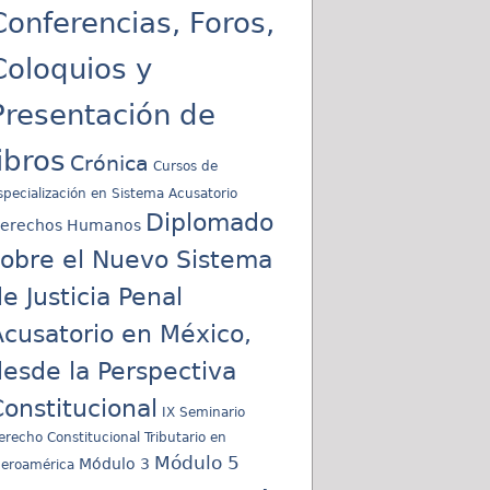
Conferencias, Foros,
Coloquios y
Presentación de
libros
Crónica
Cursos de
specialización en Sistema Acusatorio
Diplomado
erechos Humanos
sobre el Nuevo Sistema
e Justicia Penal
cusatorio en México,
esde la Perspectiva
onstitucional
IX Seminario
erecho Constitucional Tributario en
Módulo 5
Módulo 3
beroamérica