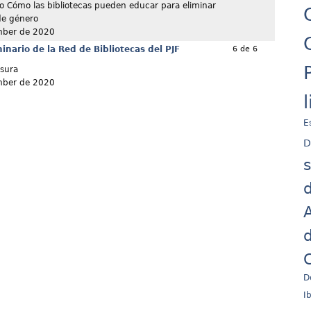
o Cómo las bibliotecas pueden educar para eliminar
 de género
mber de 2020
nario de la Red de Bibliotecas del PJF
6 de 6
sura
mber de 2020
E
D
d
A
d
C
D
I