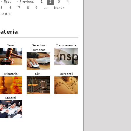
« First
‹ Previous
1
2
3
4
5
6
7
8
9
…
Next ›
Last »
ateria
Penal
Derechos
Transparencia
Humanos
Tributario
Civil
Mercantil
Laboral