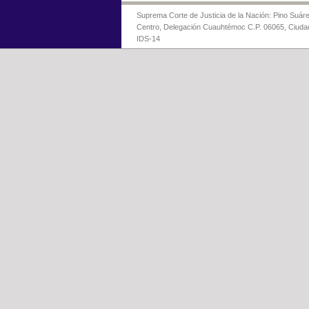
Suprema Corte de Justicia de la Nación: Pino Suáre
Centro, Delegación Cuauhtémoc C.P. 06065, Ciuda
IDS-14