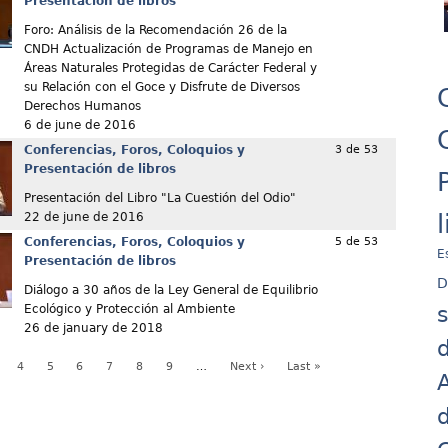
Presentación de libros
Foro: Análisis de la Recomendación 26 de la
CNDH Actualización de Programas de Manejo en
Áreas Naturales Protegidas de Carácter Federal y
su Relación con el Goce y Disfrute de Diversos
Derechos Humanos
6 de june de 2016
Conferencias, Foros, Coloquios y
3 de 53
Presentación de libros
Presentación del Libro "La Cuestión del Odio"
22 de june de 2016
Conferencias, Foros, Coloquios y
5 de 53
E
Presentación de libros
D
Diálogo a 30 años de la Ley General de Equilibrio
Ecológico y Protección al Ambiente
26 de january de 2018
d
4
5
6
7
8
9
…
Next ›
Last »
A
d