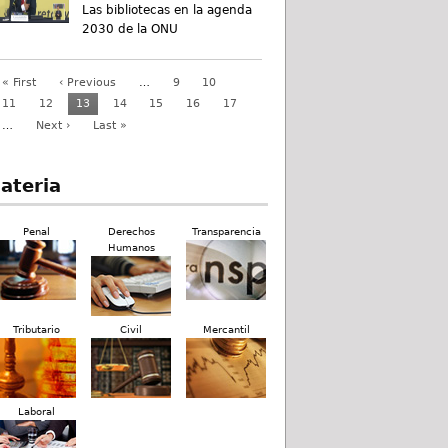
Las bibliotecas en la agenda
2030 de la ONU
« First
‹ Previous
…
9
10
11
12
13
14
15
16
17
…
Next ›
Last »
ateria
Penal
Derechos
Transparencia
Humanos
Tributario
Civil
Mercantil
Laboral