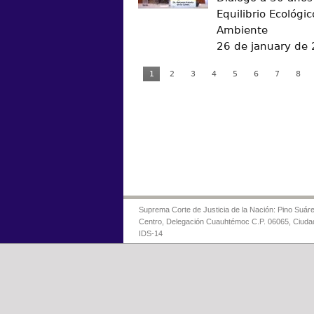
Equilibrio Ecológic
Ambiente
26 de january de
1
2
3
4
5
6
7
8
Suprema Corte de Justicia de la Nación: Pino Suáre
Centro, Delegación Cuauhtémoc C.P. 06065, Ciuda
IDS-14