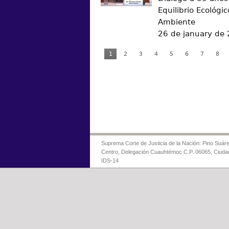
Equilibrio Ecológic
Ambiente
26 de january de
1
2
3
4
5
6
7
8
Suprema Corte de Justicia de la Nación: Pino Suáre
Centro, Delegación Cuauhtémoc C.P. 06065, Ciuda
IDS-14