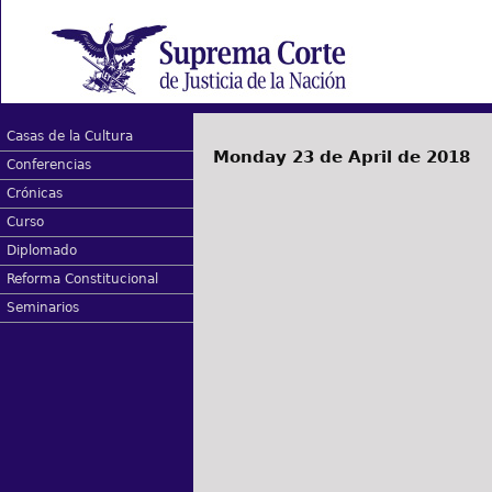
Casas de la Cultura
Monday 23 de April de 2018
Conferencias
Crónicas
Curso
Diplomado
Reforma Constitucional
Seminarios