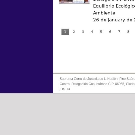
Equilibrio Ecológic
Ambiente
26 de january de
1
2
3
4
5
6
7
8
Suprema Corte de Justicia de la Nación: Pino Suáre
Centro, Delegación Cuauhtémoc C.P. 06065, Ciuda
IDS-14