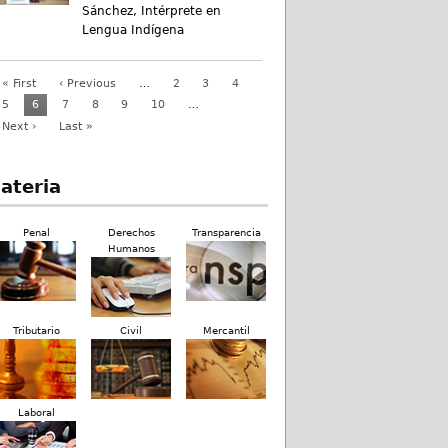
Sánchez, Intérprete en
Lengua Indígena
« First
‹ Previous
…
2
3
4
5
6
7
8
9
10
…
Next ›
Last »
ateria
Penal
Derechos
Transparencia
Humanos
Tributario
Civil
Mercantil
Laboral