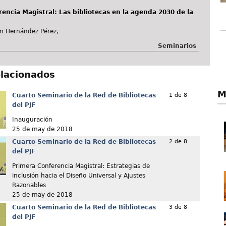
encia Magistral: Las bibliotecas en la agenda 2030 de la
n Hernández Pérez,
Seminarios
elacionados
M
Cuarto Seminario de la Red de Bibliotecas
1 de 8
del PJF
Inauguración
25 de may de 2018
Cuarto Seminario de la Red de Bibliotecas
2 de 8
del PJF
Primera Conferencia Magistral: Estrategias de
inclusión hacia el Diseño Universal y Ajustes
Razonables
25 de may de 2018
Cuarto Seminario de la Red de Bibliotecas
3 de 8
del PJF