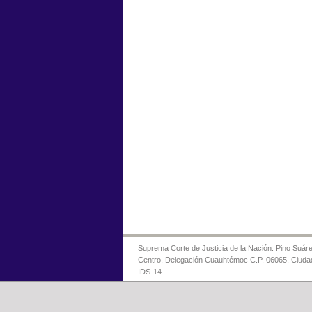
Suprema Corte de Justicia de la Nación: Pino Suáre
Centro, Delegación Cuauhtémoc C.P. 06065, Ciuda
IDS-14