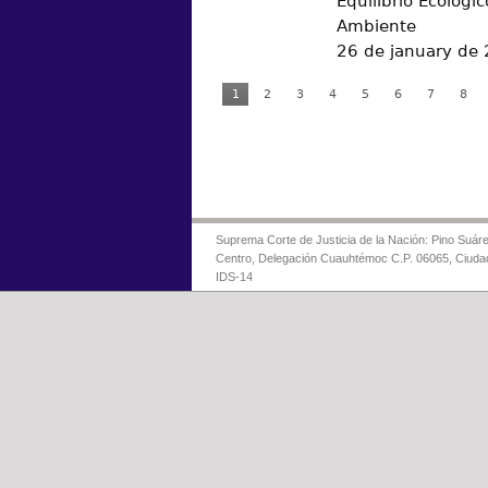
Equilibrio Ecológic
Ambiente
26 de january de
1
2
3
4
5
6
7
8
Suprema Corte de Justicia de la Nación: Pino Suáre
Centro, Delegación Cuauhtémoc C.P. 06065, Ciuda
IDS-14