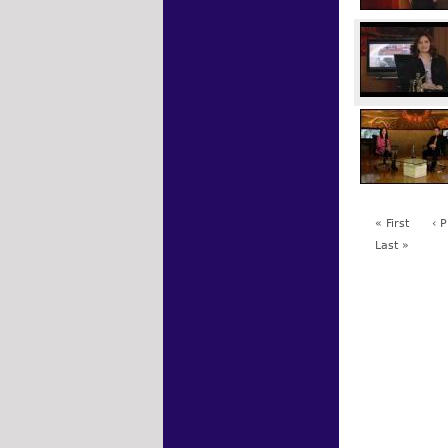
« First
‹ 
Last »