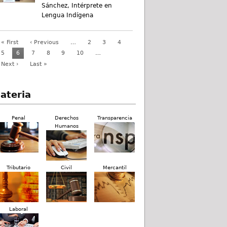
Sánchez, Intérprete en
Lengua Indígena
« First
‹ Previous
…
2
3
4
5
6
7
8
9
10
…
Next ›
Last »
ateria
Penal
Derechos
Transparencia
Humanos
Tributario
Civil
Mercantil
Laboral