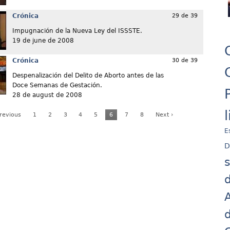
Crónica
29 de 39
Impugnación de la Nueva Ley del ISSSTE.
19 de june de 2008
Crónica
30 de 39
Despenalización del Delito de Aborto antes de las
Doce Semanas de Gestación.
28 de august de 2008
Previous
1
2
3
4
5
6
7
8
Next ›
E
D
d
A
d