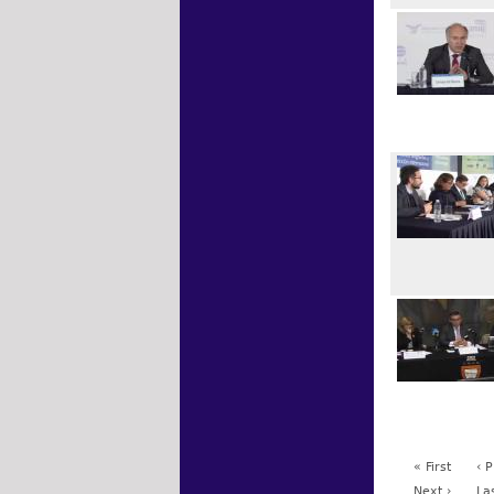
« First
‹ 
Next ›
La