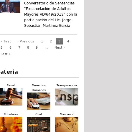
Conversatorio de Sentencias
"Excarcelación de Adultos
Mayores AD/649/2013" con la
participación del Lic. Jorge
Sebastián Martínez García
« First
‹ Previous
1
2
3
4
5
6
7
8
9
…
Next ›
Last »
ateria
Penal
Derechos
Transparencia
Humanos
Tributario
Civil
Mercantil