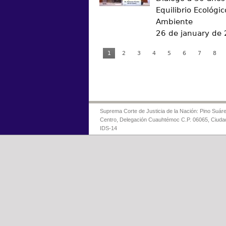
Equilibrio Ecológic
Ambiente
26 de january de
1
2
3
4
5
6
7
8
Suprema Corte de Justicia de la Nación: Pino Suáre
Centro, Delegación Cuauhtémoc C.P. 06065, Ciuda
IDS-14