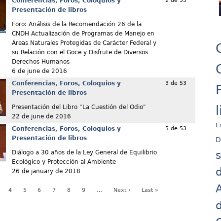
Conferencias, Foros, Coloquios y
2 de 53
Presentación de libros
Foro: Análisis de la Recomendación 26 de la
CNDH Actualización de Programas de Manejo en
Áreas Naturales Protegidas de Carácter Federal y
su Relación con el Goce y Disfrute de Diversos
Derechos Humanos
6 de june de 2016
Conferencias, Foros, Coloquios y
3 de 53
Presentación de libros
Presentación del Libro "La Cuestión del Odio"
22 de june de 2016
E
Conferencias, Foros, Coloquios y
5 de 53
Presentación de libros
D
Diálogo a 30 años de la Ley General de Equilibrio
Ecológico y Protección al Ambiente
d
26 de january de 2018
A
4
5
6
7
8
9
…
Next ›
Last »
d