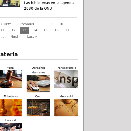
Las bibliotecas en la agenda
2030 de la ONU
« First
‹ Previous
…
9
10
11
12
13
14
15
16
17
…
Next ›
Last »
ateria
Penal
Derechos
Transparencia
Humanos
Tributario
Civil
Mercantil
Laboral