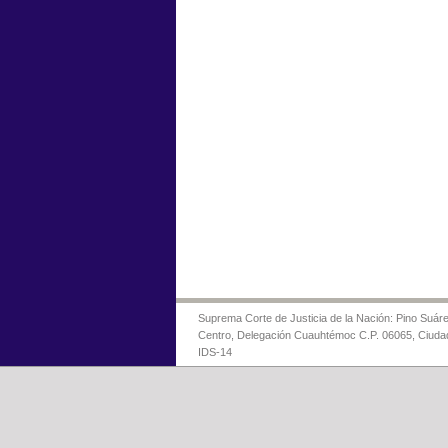
Suprema Corte de Justicia de la Nación: Pino Suáre
Centro, Delegación Cuauhtémoc C.P. 06065, Ciuda
IDS-14