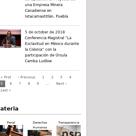
una Empresa Minera
Canadiense en
Ixtacamaxtitlán, Puebla
5 de october de 2018
Conferencia Magistral "La
Esclavitud en México durante
la Colonia" con la
participación de Úrsula
Camba Ludlow
« First
‹ Previous
1
2
3
4
5
6
7
8
9
…
Next ›
Last »
ateria
Penal
Derechos
Transparencia
Humanos