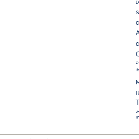
D
d
A
d
C
D
I
M
R
S
T