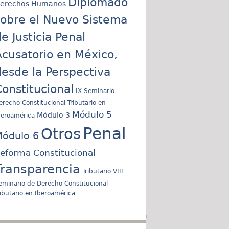
Diplomado
erechos Humanos
sobre el Nuevo Sistema
e Justicia Penal
cusatorio en México,
esde la Perspectiva
onstitucional
IX Seminario
erecho Constitucional Tributario en
Módulo 5
Módulo 3
beroamérica
Penal
Otros
ódulo 6
eforma Constitucional
Transparencia
Tributario
VIII
eminario de Derecho Constitucional
ributario en Iberoamérica