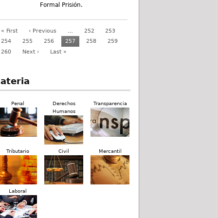
Formal Prisión.
« First
‹ Previous
…
252
253
254
255
256
257
258
259
260
Next ›
Last »
ateria
Penal
Derechos
Transparencia
Humanos
Tributario
Civil
Mercantil
Laboral