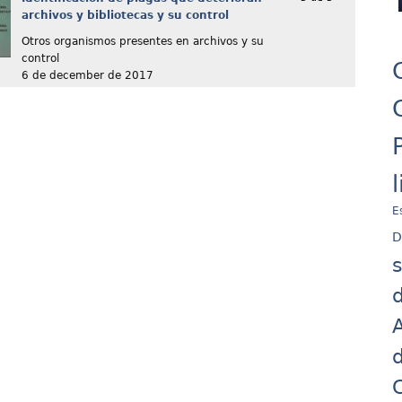
archivos y bibliotecas y su control
Otros organismos presentes en archivos y su
control
6 de december de 2017
E
D
d
A
d
C