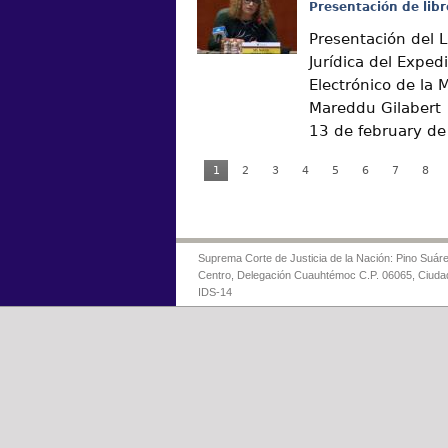
Presentación de libr
Presentación del L
Jurídica del Exped
Electrónico de la 
Mareddu Gilabert
13 de february d
1
2
3
4
5
6
7
8
Suprema Corte de Justicia de la Nación: Pino Suáre
Centro, Delegación Cuauhtémoc C.P. 06065, Ciuda
IDS-14