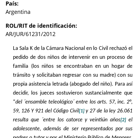
País:
Argentina
ROL/RIT de identificación:
AR/JUR/61231/2012
La Sala K de la Cámara Nacional en lo Civil rechazó el
pedido de dos niños de intervenir en un proceso de
familia (los niños se encontraban en un hogar de
tránsito y solicitaban regresar con su madre) con su
propia asistencia letrada (abogado del niño). Para así
decidir, los jueces sostuvieron sustancialmente que
“
del ´ensamble teleológico´ entre los arts. 57, inc. 2°,
59, 126 Y 921 del Código Civil
y 27 de la ley 26.061
[1]
resulta que ´entre los catorce y veintiún años
el
[2]
adolescente, además de ser representados por sus
padres o tutor y por el Ministerio Público de Menores,