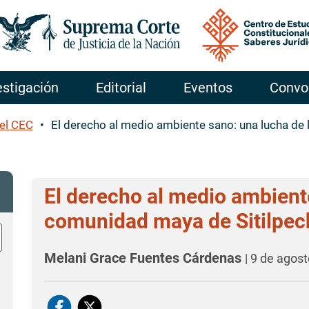
Pasar al contenido principal
estigación
Editorial
Eventos
Convo
el CEC
El derecho al medio ambiente sano: una lucha de
El derecho al medio ambient
comunidad maya de Sitilpec
úsqueda (ej. igualdad, sociedad civil).
Melani Grace Fuentes Cárdenas
|
9 de agos