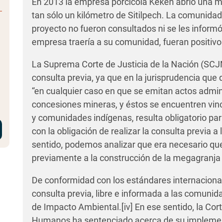
En 2013 la empresa porcícola Kekén abrió una 
tan sólo un kilómetro de Sitilpech. La comunidad
proyecto no fueron consultados ni se les inform
empresa traería a su comunidad, fueran positivo
La Suprema Corte de Justicia de la Nación (SCJ
consulta previa, ya que en la
jurisprudencia que 
“en cualquier caso en que se emitan actos admini
concesiones mineras, y éstos se encuentren vincu
y comunidades indígenas, resulta obligatorio par
con la obligación de realizar la
consulta
previa a 
sentido, podemos analizar que era necesario que
previamente a la construcción de la megagranja p
De conformidad con los estándares internaciona
consulta previa, libre e informada a las comunid
de Impacto Ambiental.
[iv]
En ese sentido, la Co
Humanos ha sentenciado acerca de su implement