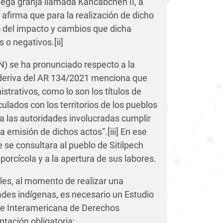
mega granja llamada
Kancabchén II,
a
 afirma que para la realización de dicho
ó del impacto y cambios que dicha
s o negativos.
[ii]
N) se ha pronunciado respecto a la
deriva del AR
134/2021
menciona que
strativos, como lo son los títulos de
lados con los territorios de los pueblos
a las autoridades involucradas cumplir
la emisión de dichos actos”.
[iii]
En ese
 se consultara al pueblo de Sitilpech
orcícola y a la apertura de sus labores.
les, al momento de realizar una
ades indígenas, es necesario un Estudio
rte Interamericana de Derechos
ación obligatoria: