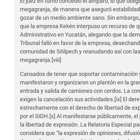
El juez en turno concedió el amparo, lo que obligó
megagranja, de manera que aseguró estabilidad a
gozar de un medio ambiente sano. Sin embargo,
que la empresa Kekén interpuso un recurso de q
Administrativo en Yucatán
, alegando que la de
Tribunal falló en favor de la empresa, desechand
comunidad de Sitilpech y reanudando así con las 
megagranja.
[viii]
Cansados de tener que soportar contaminación 
manifestaron y organizaron un plantón en la gran
entrada y salida de camiones con cerdos. La co
exigen la cancelación sus actividades.
[ix]
El dere
estrechamente con el derecho de libertad de ex
por el SIDH.
[x]
Al manifestarse públicamente, el 
la libertad de expresión. La Relatoría Especial p
considera que “la expresión de opiniones, difusi