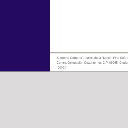
Suprema Corte de Justicia de la Nación: Pino Suáre
Centro, Delegación Cuauhtémoc C.P. 06065, Ciuda
IDS-14