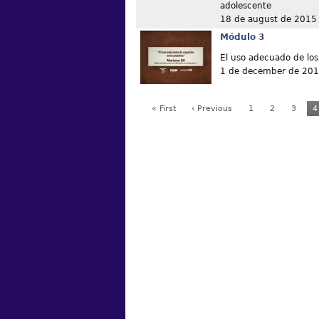
adolescente
18 de august de 2015
Módulo 3
El uso adecuado de los
1 de december de 20
« First
‹ Previous
1
2
3
4