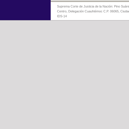
Suprema Corte de Justicia de la Nación: Pino Suáre
Centro, Delegación Cuauhtémoc C.P. 06065, Ciuda
IDS-14