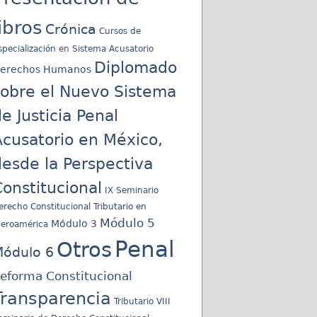
libros
Crónica
Cursos de
specialización en Sistema Acusatorio
Diplomado
erechos Humanos
sobre el Nuevo Sistema
e Justicia Penal
cusatorio en México,
esde la Perspectiva
onstitucional
IX Seminario
erecho Constitucional Tributario en
Módulo 5
Módulo 3
beroamérica
Penal
Otros
ódulo 6
eforma Constitucional
Transparencia
Tributario
VIII