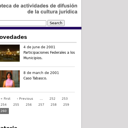
ovedades
4 de june de 2001
Participaciones Federales a los
Municipios.
8 de march de 2001
Caso Tabasco.
« First
‹ Previous
…
252
253
254
255
256
257
258
259
260