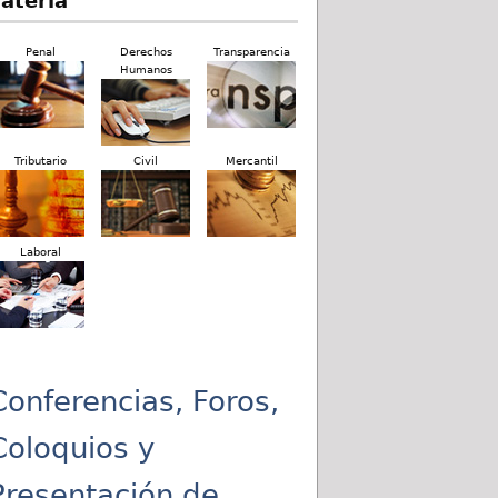
ateria
Penal
Derechos
Transparencia
Humanos
Tributario
Civil
Mercantil
Laboral
Conferencias, Foros,
Coloquios y
Presentación de