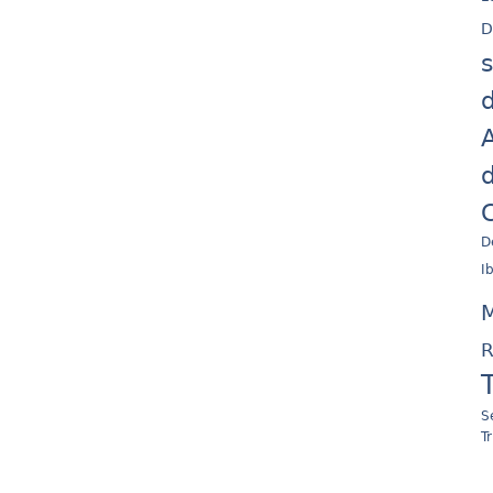
D
d
A
d
C
D
I
M
R
S
T