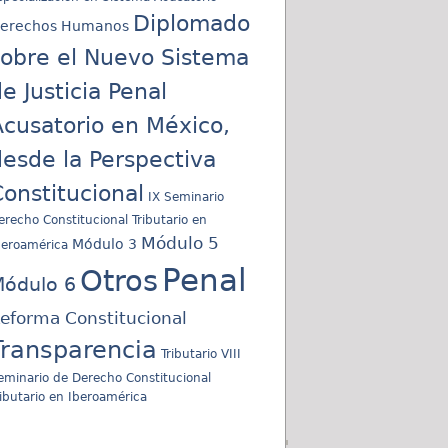
Diplomado
erechos Humanos
sobre el Nuevo Sistema
e Justicia Penal
cusatorio en México,
esde la Perspectiva
onstitucional
IX Seminario
erecho Constitucional Tributario en
Módulo 5
Módulo 3
beroamérica
Penal
Otros
ódulo 6
eforma Constitucional
Transparencia
Tributario
VIII
eminario de Derecho Constitucional
ributario en Iberoamérica