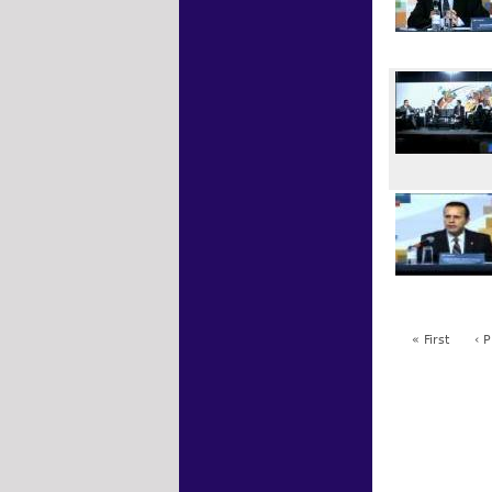
« First
‹ 