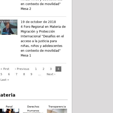
en contexto de movilidad"
Mesa 2
19 de october de 2018
4 Foro Regional en Materia de
Migración y Protección
Internacional "Desafíos en el
acceso a la justicia para
niñas, niños y adolescentes
en contexto de movilidad"
Mesa 1
« First
‹ Previous
1
2
3
4
5
6
7
8
9
…
Next ›
Last »
ateria
Penal
Derechos
Transparencia
Humanos