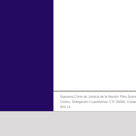
Suprema Corte de Justicia de la Nación: Pino Suáre
Centro, Delegación Cuauhtémoc C.P. 06065, Ciuda
IDS-14