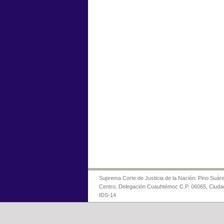
Suprema Corte de Justicia de la Nación: Pino Suáre
Centro, Delegación Cuauhtémoc C.P. 06065, Ciuda
IDS-14