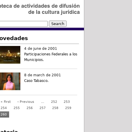
ovedades
4 de june de 2001
Participaciones Federales a los
Municipios.
8 de march de 2001
Caso Tabasco.
« First
‹ Previous
…
252
253
254
255
256
257
258
259
260