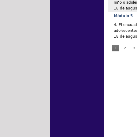
niño o adole
18 de augus
Módulo 5
4. El encua
adolescente
18 de augus
1
2
3