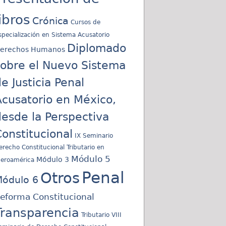
libros
Crónica
Cursos de
specialización en Sistema Acusatorio
Diplomado
erechos Humanos
sobre el Nuevo Sistema
e Justicia Penal
cusatorio en México,
esde la Perspectiva
onstitucional
IX Seminario
erecho Constitucional Tributario en
Módulo 5
Módulo 3
beroamérica
Penal
Otros
ódulo 6
eforma Constitucional
Transparencia
Tributario
VIII