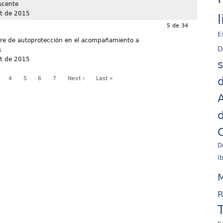
scente
t de 2015
5 de 34
E
dre de autoprotección en el acompañamiento a
D
s
t de 2015
d
4
5
6
7
Next ›
Last »
A
d
C
D
I
M
R