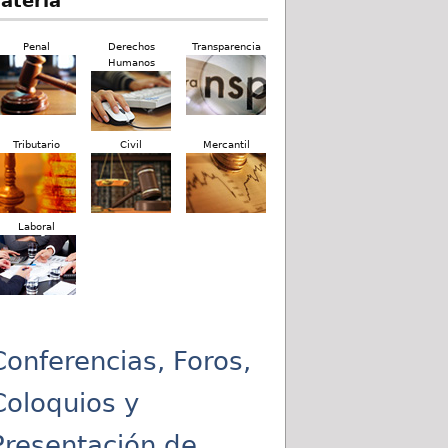
ateria
Penal
Derechos
Transparencia
Humanos
Tributario
Civil
Mercantil
Laboral
Conferencias, Foros,
Coloquios y
Presentación de